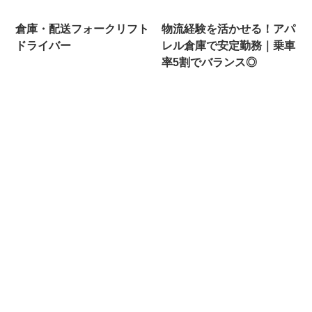
倉庫・配送フォークリフト
物流経験を活かせる！アパ
ドライバー
レル倉庫で安定勤務｜乗車
率5割でバランス◎
フォークリフト経験を活か
リーチフォークリフトでの
す｜ゴルフ用品の入出荷作
入出庫作業｜日勤のみ・週
業｜即戦力歓迎！
払いOK
Home
お問い合わせ
株式会社クロテックホームぺージ
©
2024 千葉県の派遣会社・求人一覧 | 株式会社クロテック.