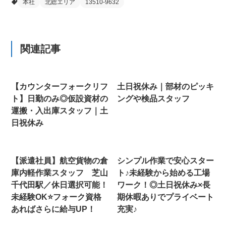
本社
北総エリア
13510-9632
関連記事
【カウンターフォークリフ
土日祝休み｜部材のピッキ
ト】日勤のみ◎仮設資材の
ングや検品スタッフ
運搬・入出庫スタッフ｜土
日祝休み
【派遣社員】航空貨物の倉
シンプル作業で安心スター
庫内軽作業スタッフ 芝山
ト♪未経験から始める工場
千代田駅／休日選択可能！
ワーク！◎土日祝休み×長
未経験OK⭐フォーク資格
期休暇ありでプライベート
あればさらに給与UP！
充実♪