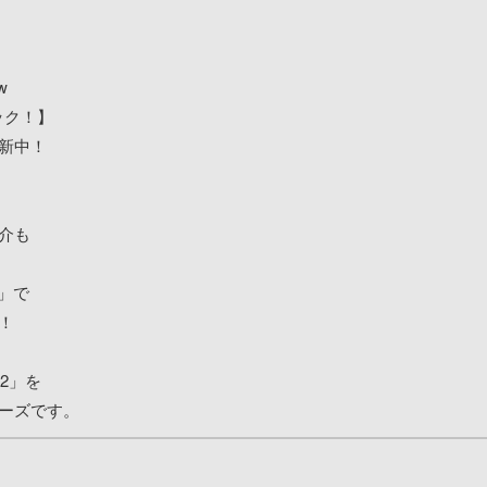
w
ェック！】
新中！
介も
u 」で
！
32」を
ーズです。