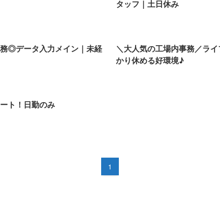
タッフ｜土日休み
務◎データ入力メイン｜未経
＼大人気の工場内事務／ライ
かり休める好環境♪
ート！日勤のみ
1