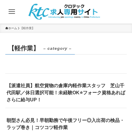
ホーム
【軽作業】
【軽作業】
– category –
【派遣社員】航空貨物の倉庫内軽作業スタッフ 芝山千
代田駅／休日選択可能！未経験OK⭐フォーク資格あれば
さらに給与UP！
朝型さん必見！早朝勤務で午後フリー◎入出荷の検品・
ラップ巻き｜コツコツ軽作業