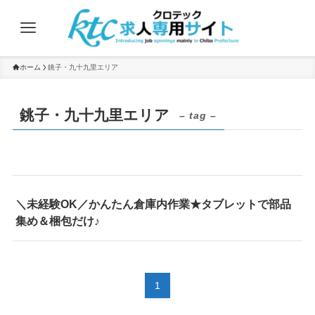
ホーム
銚子・九十九里エリア
銚子・九十九里エリア
– tag –
＼未経験OK／かんたん倉庫内作業★タブレットで部品
集め＆梱包だけ♪
1