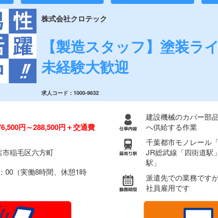
株式会社クロテック
【製造スタッフ】塗装ライ
未経験大歓迎
求人コード：1000-9632
建設機械のカバー部
6,500円～288,500円＋交通費
へ供給する作業
千葉都市モノレール
葉市稲毛区六方町
JR総武線「四街道駅
駅」
7：00（実働8時間、休憩1時
派遣先での業務です
社員雇用です