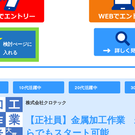
検討ぺージに
入れる
10代活躍中
20代活躍中
3
株式会社クロテック
【正社員】金属加工作業 
らでもスタート可能