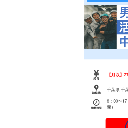
【月収】27
千葉県 千
8：00〜1
間）