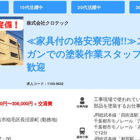
10代活躍中
20代活躍中
3
株式会社クロテック
≪家具付の格安寮完備!!≫
ガンでの塗装作業スタッ
歓迎
求人コード：1103-9632
工事現場で使われて
00円〜306,000円 + 交通費
部品を塗装するお仕
JR総武本線「四街道駅
葉市稲毛区長沼原町 (勤務地)
千葉都市モノレール「
千葉都市モノレール「
で12分
JR総武本線「都賀駅」
7：00