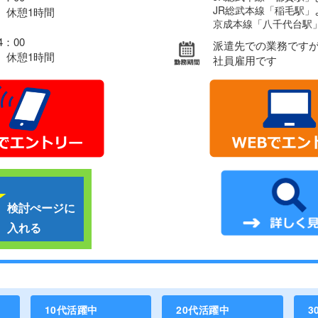
JR総武本線「稲毛駅」
、休憩1時間
京成本線「八千代台駅」
4：00
派遣先での業務です
、休憩1時間
社員雇用です
検討ぺージに
入れる
10代活躍中
20代活躍中
3