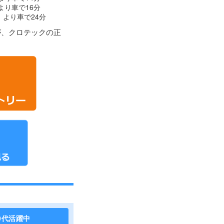
より車で16分
より車で24分
が、クロテックの正
0代活躍中