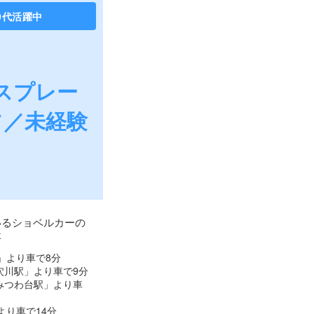
0代活躍中
スプレー
フ／未経験
いるショベルカーの
事
」より車で8分
穴川駅」より車で9分
みつわ台駅」より車
より車で14分