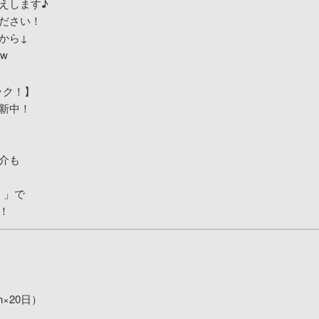
えします♪
ださい！
から↓
mw
ェック！】
新中！
介も
u 」で
！
h×20日）