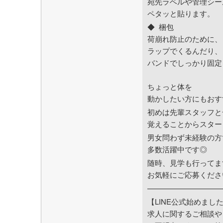
宛先ラベルや管理シー
ペタッと貼ります。
◆ 梱包
荷崩れ防止のために、
ラップでくるんだり、
バンドでしっかり固定
ちょっと体を
動かしたい方にもおす
初めは先輩スタッフと
覚えることからスター
男女問わず未経験の方
多数活躍中です◎
随時、見学も行ってま
お気軽にご応募くださ
——————————
【LINE公式始めまし
求人に関するご相談や