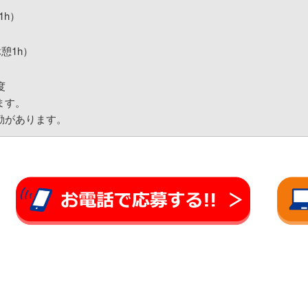
1h）
休憩1h）
度
ます。
勤があります。