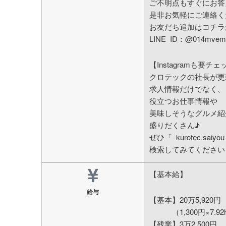
ご不明点もすぐにお答
是非お気軽にご連絡く
お友だち追加はコチラ
LINE ID：@014mve
【Instagramも要チ
クロテックの社長が更
求人情報だけでなく、
役立つお仕事情報や
美味しそうなグルメ紹
盛りだくさん♪
ぜひ「 kurotec.saiyo
検索してみてください
【基本給】
給与
【基本】20万5,920円
（1,300円×7.92
【残業】3万2,500円